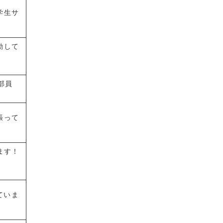
学生サ
動して
部員
張って
ます！
ていま