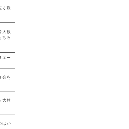
広く歌
者大歓
もちろ
リエー
奏会を
も大歓
のばか