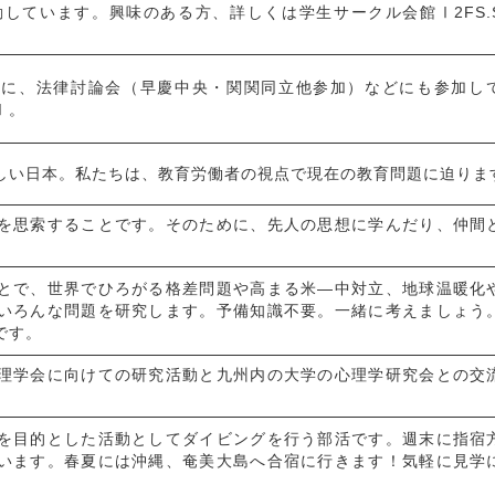
活動しています。興味のある方、詳しくは学生サークル会館Ⅰ2FS.S
心に、法律討論会（早慶中央・関関同立他参加）などにも参加し
Ⅰ。
しい日本。私たちは、教育労働者の視点で現在の教育問題に迫りま
を思索することです。そのために、先人の思想に学んだり、仲間
とで、世界でひろがる格差問題や高まる米―中対立、地球温暖化
界のいろんな問題を研究します。予備知識不要。一緒に考えましょう
です。
理学会に向けての研究活動と九州内の大学の心理学研究会との交
を目的とした活動としてダイビングを行う部活です。週末に指宿
います。春夏には沖縄、奄美大島へ合宿に行きます！気軽に見学