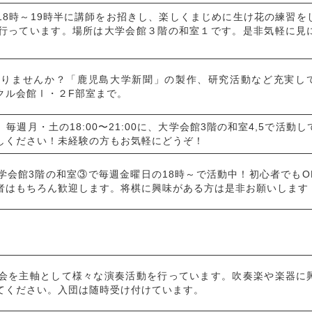
18時～19時半に講師をお招きし、楽しくまじめに生け花の練習を
行っています。場所は大学会館３階の和室１です。是非気軽に見
なりませんか？「鹿児島大学新聞」の製作、研究活動など充実し
クル会館Ⅰ・２F部室まで。
週月・土の18:00〜21:00に、大学会館3階の和室4,5で活動し
しください！未経験の方もお気軽にどうぞ！
学会館3階の和室③で毎週金曜日の18時～で活動中！初心者でもO
者はもちろん歓迎します。将棋に興味がある方は是非お願いします
会を主軸として様々な演奏活動を行っています。吹奏楽や楽器に
てください。入団は随時受け付けています。