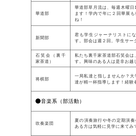
華道部草月流は、毎週木曜日
華道部
ます！学内で年に２回華展も
ね！
君も学生ジャーナリストに
新聞部
す。部会は週２回。学生サー
石笑会（裏千
私たち裏千家茶道部石笑会は、毎
家茶道）
す。興味のある人は是非お越
一局私達と指しませんか？大
将棋部
達が精一杯指導します！経験
音楽系（部活動）
夏の演奏旅行や冬の定期演奏
吹奏楽団
ある方は気軽に見学に来てみ