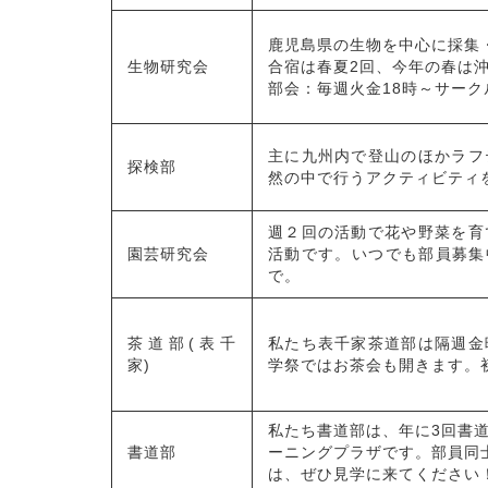
鹿児島県の生物を中心に採集
生物研究会
合宿は春夏2回、今年の春は
部会：毎週火金18時～サークル会
主に九州内で登山のほかラフ
探検部
然の中で行うアクティビティ
週２回の活動で花や野菜を育
園芸研究会
活動です。いつでも部員募集
で。
茶道部(表千
私たち表千家茶道部は隔週金
家)
学祭ではお茶会も開きます。
私たち書道部は、年に3回書道
書道部
ーニングプラザです。部員同
は、ぜひ見学に来てください