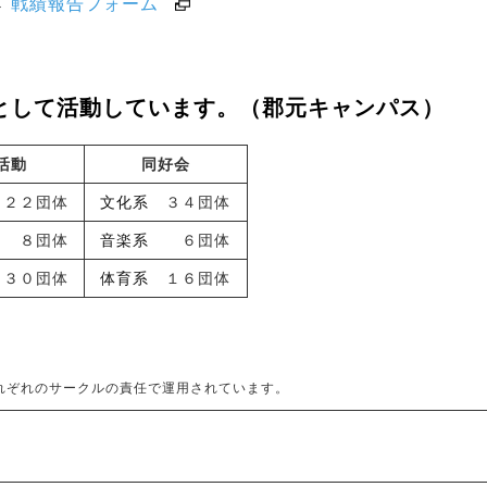
→
戦績報告フォーム
として活動しています。（郡元キャンパス）
活動
同好会
２２団体
文化系
３４団体
８団体
音楽系
６団体
３０団体
体育系
１６団体
れぞれのサークルの責任で運用されています。