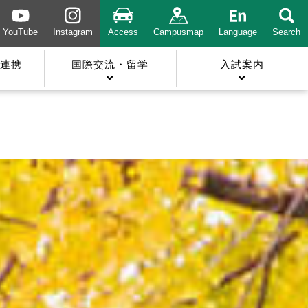
YouTube
Instagram
Access
Campusmap
Language
Search
連携
国際交流・留学
入試案内