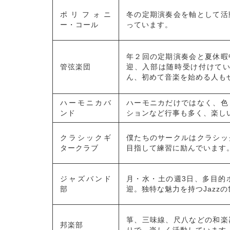
ポリフォニ
冬の定期演奏会を軸として活
ー・コール
っています。
年２回の定期演奏会と夏休暇
管弦楽団
迎、入部は随時受け付けて
ん、初めて音楽を始める人も
ハーモニカバ
ハーモニカだけではなく、色
ンド
ションなど行事も多く、楽し
クラシックギ
僕たちのサークルはクラシッ
タークラブ
目指して練習に励んでいます
ジャズバンド
月・水・土の週3日、多目的
部
迎。独特な魅力を持つJazz
箏、三味線、尺八などの和楽
邦楽部