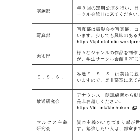
年３回の定期公演を行い、日
演劇部
ークル会館Ⅱに来てください
写真部は撮影会や写真展、コ
写真部
います。少しでも興味のある
https://kphotoholic.wordpre
様々なジャンルの作品を制作
美術部
が、学生サークル会館Ⅱ2Fにて
私達Ｅ．Ｓ．Ｓ．は英語に親
Ｅ．Ｓ．Ｓ．
いますので、是非部室に来て
アナウンス・朗読練習から動画
放送研究会
是非お越しください。
https://lit.link/kbshoken
マルクス主義
資本主義のいきづまり感が
研究会
す。勉強したい人は、部室ま