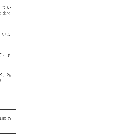
してい
に来て
ていま
ていま
K。私
！
興味の