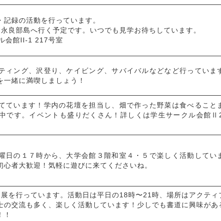
・記録の活動を行っています。
沖永良部島へ行く予定です。いつでも見学お待ちしています。
館II-1 217号室
ティング、沢登り、ケイビング、サバイバルなどなど行っていま
を一緒に満喫しましょう！
てています！学内の花壇を担当し、畑で作った野菜は食べること
中です。イベントも盛りだくさん！詳しくは
学生サークル会館Ⅱ
曜日の１７時から、大学会館３階和室４・５で楽しく活動してい
初心者大歓迎！気軽に遊びに来てくださいね。
展を行っています。活動日は平日の18時〜21時、場所はアクティ
士の交流も多く、楽しく活動しています！少しでも書道に興味があ
！！