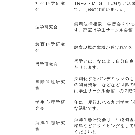
社会科学研究
TRPG・MTG・TCGなど
会
で。（経験は問いません）
無料法律相談・学習会を中
法学研究会
す。
部室は学生サークル会館
教育科学研究
教育現場の危機が叫ばれて久
会
哲学とは、なにより自分自身
哲学研究会
たりします。
深刻化するパンデミックのも
国際問題研究
の開発競争...などなど世
会
は学生サークル会館Ⅰの２階
学生心理学研
年に一度行われる九州学生心
究会
な活動です。
海洋生態研究会は、生物調査
海洋生態研究
桜島などにダイビングをして
会
くださいね！