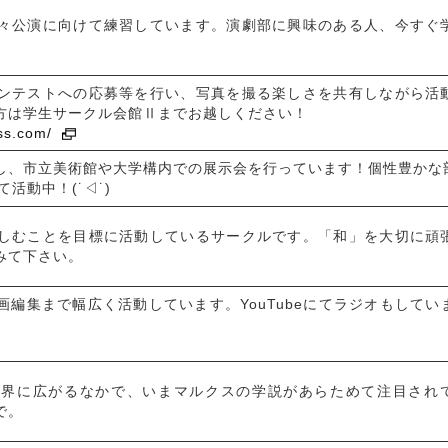
々公演に向けて練習しています。演劇部に興味のある人、今すぐ
。
ンテストへの応募等を行い、写真を撮る楽しさを共有しながら活
方は学生サークル会館Ⅱまでお越しください！
ss.com/
し、市立美術館や大学構内での展示会を行っています！個性豊かな
活動中！(˙◁˙)
しむことを目標に活動しているサークルです。「和」を大切に頑
みて下さい。
編集まで幅広く活動しています。YouTubeにてラジオもしてい
世界に広がるなかで、いまマルクスの学説があらためて注目され
で。