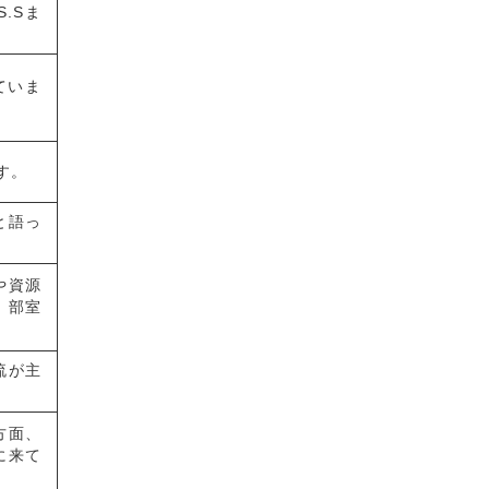
.Sま
ていま
す。
と語っ
や資源
。部室
流が主
方面、
に来て