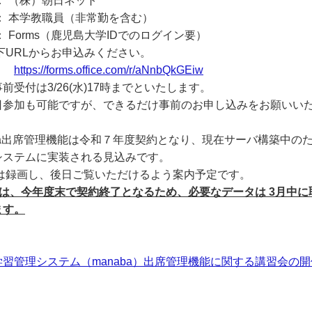
： （株）朝日ネット
： 本学教職員（非常勤を含む）
： Forms（鹿児島大学IDでのログイン要）
Lからお申込みください。
https://forms.office.com/r/aNnbQkGEiw
は3/26(水)17時までといたします。
も可能ですが、できるだけ事前のお申し込みをお願いいた
aba出席管理機能は令和７年度契約となり、現在サーバ構築中の
システムに実装される見込みです。
会は録画し、後日ご覧いただけるよう案内予定です。
ponは、今年度末で契約終了となるため、必要なデータは 3月中
ます。
習管理システム（manaba）出席管理機能に関する講習会の