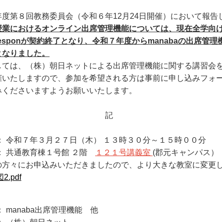
度第８回教務委員会（令和６年12月24日開催）において報告
授業におけるオンライン出席管理機能については、現在全学向
esponが契約終了となり、令和７年度からmanabaの出席管
となりました。
ては、（株）朝日ネットによる出席管理機能に関する講習会
催いたしますので、参加を希望される方は事前に申し込みフォ
みくださいますようお願いいたします。
記
： 令和７年３月２７日（木） １３時３０分～１５時００分
： 共通教育棟１号館 ２階
１２１号講義室
(郡元キャンパス）
方々にお申込みいただきましたので、より大きな教室に変更
2.pdf
 manaba出席管理機能 他