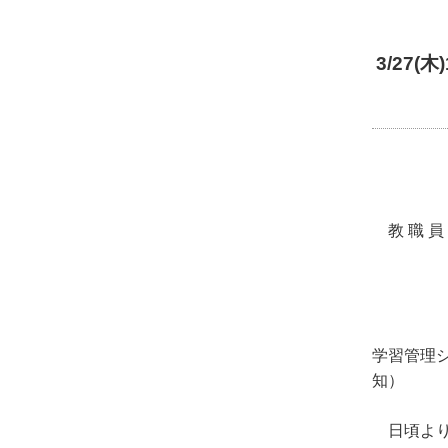
3/27
令
教 職 員
高
学習管理シ
知）
日頃より