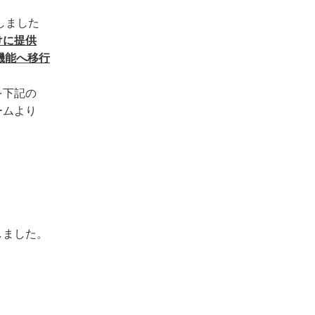
しました
けに提供
理機能へ移行
を下記の
ームより
しました。