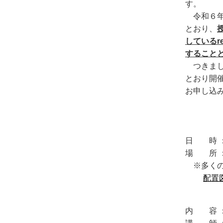
す。
令和６年
とおり、
しているr
すること
つきまし
とおり開
お申し込
日 時 
場 所 
※多くの
配置図
内 容 ：