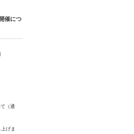
の開催につ
日
いて（通
し上げま