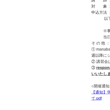
講 師 
対 象 
申込方法 
以下UR
※事前受付
当日参加
そ の 他 ：
① man
週以降に
② 講習
③
res
いいたし
○開催通知
【通知】学
て.pdf