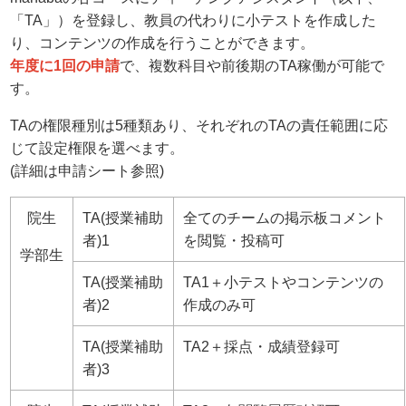
「TA」）を登録し、教員の代わりに小テストを作成した
り、コンテンツの作成を行うことができます。
年度に1回の申請
で、複数科目や前後期のTA稼働が可能で
す。
TAの権限種別は5種類あり、それぞれのTAの責任範囲に応
じて設定権限を選べます。
(詳細は申請シート参照)
院生
TA(授業補助
全てのチームの掲示板コメント
者)1
を閲覧・投稿可
学部生
TA(授業補助
TA1＋小テストやコンテンツの
者)2
作成のみ可
TA(授業補助
TA2＋採点・成績登録可
者)3