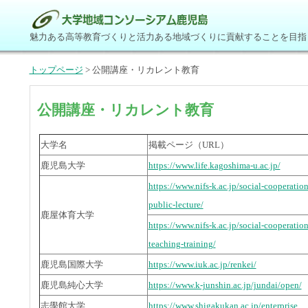
魅力ある高等教育づくりと活力ある地域づくりに貢献することを目指
トップページ
> 公開講座・リカレント教育
公開講座・リカレント教育
大学名
掲載ページ（URL）
鹿児島大学
https://www.life.kagoshima-u.ac.jp/
https://www.nifs-k.ac.jp/social-cooperation
public-lecture/
鹿屋体育大学
https://www.nifs-k.ac.jp/social-cooperation
teaching-training/
鹿児島国際大学
https://www.iuk.ac.jp/renkei/
鹿児島純心大学
https://www.k-junshin.ac.jp/jundai/open/
志學館大学
https://www.shigakukan.ac.jp/enterprise