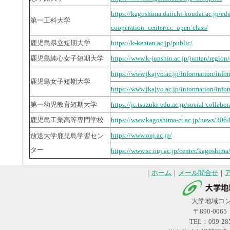
https://kagoshima.daiichi-koudai.ac.jp/ed
第一工科大学
cooperation_center/cc_open-class/
鹿児島県立短期大学
https://k-kentan.ac.jp/public/
鹿児島純心女子短期大学
https://www.k-junshin.ac.jp/juntan/region
https://www.jkajyo.ac.jp/information/infor
鹿児島女子短期大学
https://www.jkajyo.ac.jp/information/info
第一幼児教育短期大学
https://jc.tsuzuki-edu.ac.jp/social-collabor
鹿児島工業高等専門学校
https://www.kagoshima-ct.ac.jp/news/3064
https://www.ouj.ac.jp/
放送大学鹿児島学習セン
ター
https://www.sc.ouj.ac.jp/center/kagoshima
｜
ホーム
｜
メール問合せ
｜
大学地域コ
〒890-00
TEL：099-28