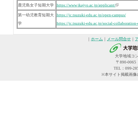
鹿児島女子短期大学
https://www.jkajyo.ac.jp/applicant/
第一幼児教育短期大
https://jc.tsuzuki-edu.ac.jp/open-campus/
学
https://jc.tsuzuki-edu.ac.jp/social-collaboration-
｜
ホーム
｜
メール問合せ
｜
大学地域コ
〒890-00
TEL：099-28
※本サイト掲載画像