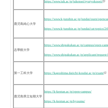
https://www.iuk.ac.jp/jukensei/syutyokougi/
https://www.k-junshin.ac.jp/jundai/ouen/openc
鹿児島純心大学
https://www.k-junshin.ac.jp/jundai/cat-topics/24
https://www.shigakukan.ac.jp/campus/open-cam
志學館大学
https://www.shigakukan.ac.jp/applicant/request-l
第一工科大学
https://kagoshima.daiichi-koudai.ac.jp/exam/
https://k-kentan.ac.jp/open-campus/
鹿児島県立短期大学
https://k-kentan.ac.jp/kyoumu/