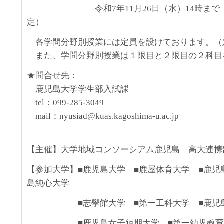
令和7年11月26日（水）14時まで
定）
各学問分野別授業には定員を設けております。（定
また、学問分野別授業は１限目と２限目の２科目
★問合せ先：
鹿児島大学学生部入試課
tel：099-285-3049
mail：nyusiad@kuas.kagoshima-u.ac.jp
【主催】大学地域コンソーシアム鹿児島 高大連携
【参加大学】■鹿児島大学 ■鹿屋体育大学 ■鹿児
島純心大学
■志學館大学 ■第一工科大学 ■鹿児
■鹿児島女子短期大学 ■第一幼児教育