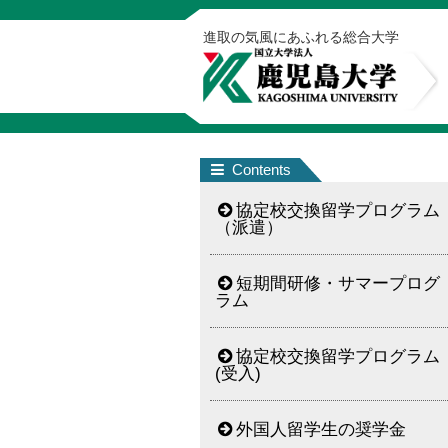
進取の気風にあふれる総合大学
Contents
協定校交換留学プログラム
（派遣）
短期間研修・サマープログ
ラム
協定校交換留学プログラム
(受入)
外国人留学生の奨学金