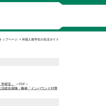
トップページ
>
外国人留学生の生活ガイド
「学研災」
＜PDF＞
生活総合保険：略称「インバウンド付帯