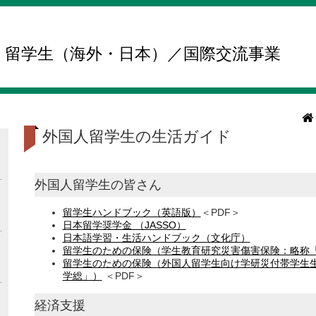
留学生（海外・日本）／国際交流事業
外国人留学生の生活ガイド
外国人留学生の皆さん
留学生ハンドブック（英語版）
＜PDF＞
日本留学奨学金 （JASSO）
日本語学習・生活ハンドブック（文化庁）
留学生のための保険（学生教育研究災害傷害保険：略称
留学生のための保険（外国人留学生向け学研災付帯学生
学総」）
＜PDF＞
経済支援