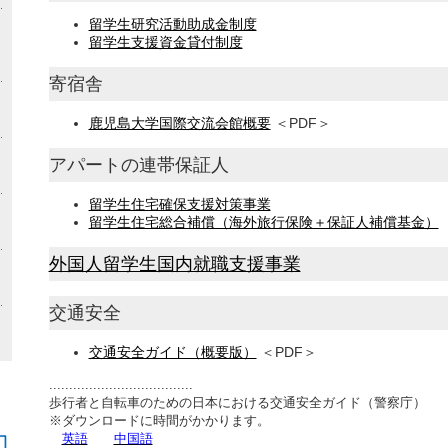
留学生研究活動助成金制度
留学生支援資金貸付制度
寄宿舎
鹿児島大学国際交流会館概要
＜PDF＞
アパートの連帯保証人
留学生住宅確保支援対策事業
留学生住宅総合補償（海外旅行保険＋保証人補償基金）
外国人留学生国内就職支援事業
交通安全
交通安全ガイド（概要版）
＜PDF＞
....................................
歩行者と自転車のための日本における交通安全ガイド（警察庁）
※ダウンロードに時間がかかります。
英語
中国語