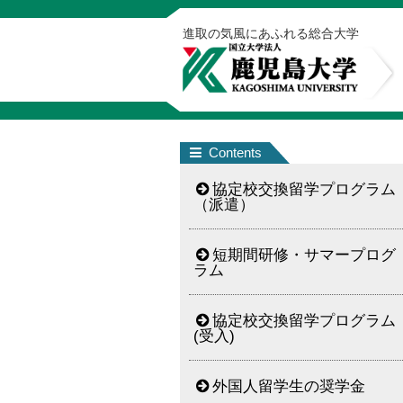
進取の気風にあふれる総合大学
Contents
協定校交換留学プログラム
（派遣）
短期間研修・サマープログ
ラム
協定校交換留学プログラム
(受入)
外国人留学生の奨学金