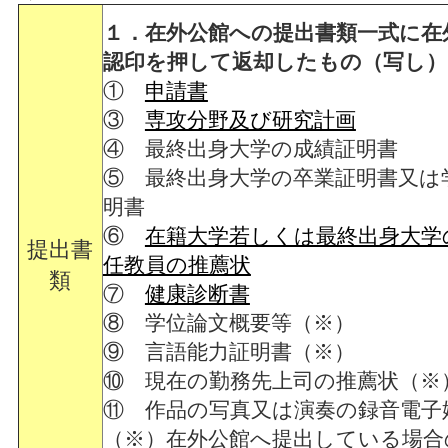
１．在外公館への提出書類一式に在
認印を押して返却したもの（写し）
①
申請書
③
専攻分野及び研究計画
④ 最終出身大学の成績証明書
⑤ 最終出身大学の卒業証明書又は
明書
⑥
在籍大学若しくは最終出身大学
提出書
任教員の推薦状
類
⑦
健康診断書
⑧ 学位論文概要等（※）
⑨ 言語能力証明書（※）
⑩ 現在の勤務先上司の推薦状（※
⑪ 作品の写真又は演奏の録音電子
（※）在外公館へ提出している場合