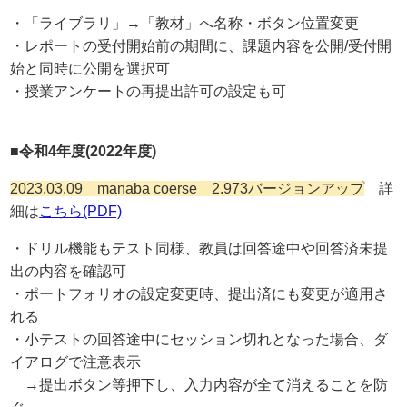
・「ライブラリ」→「教材」へ名称・ボタン位置変更
・レポートの受付開始前の期間に、課題内容を公開/受付開
始と同時に公開を選択可
・授業アンケートの再提出許可の設定も可
■令和4年度(2022年度)
2023.03.09 manaba coerse 2.973バージョンアップ
詳
細は
こちら(PDF)
・ドリル機能もテスト同様、教員は回答途中や回答済未提
出の内容を確認可
・ポートフォリオの設定変更時、提出済にも変更が適用さ
れる
・小テストの回答途中にセッション切れとなった場合、ダ
イアログで注意表示
→提出ボタン等押下し、入力内容が全て消えることを防