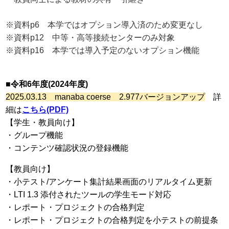
※資料p6 本学ではオプション導入済のため変更なし
※資料p12 中等・高等接続センターのみ対象
※資料p16 本学では導入予定のないオプション機能
■令和6年度(2024年度)
2025.03
.13 manaba coerse 2.977バージョンアップ
詳
細は
こちら(PDF)
【学生・教員向け】
・グループ機能
・コンテンツ確認状況の登録機能
【教員向け】
・小テスト/アンケート集計結果画面のリアルタイム更新
・LTI 1.3 添付されたツールの学生モード対応
・レポート・プロジェクトの合格判定
・レポート・プロジェクトの合格判定を小テストの前提条