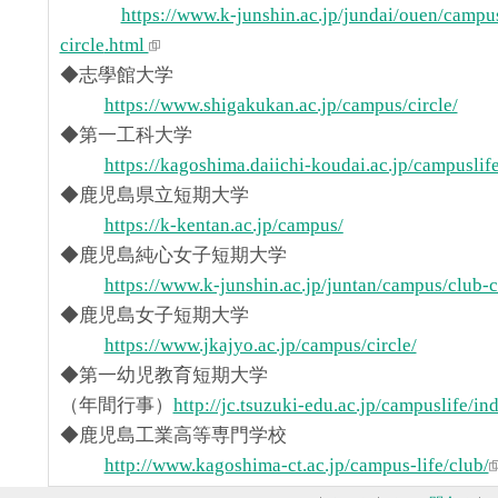
https://www.k-junshin.ac.jp/jundai/ouen/campus
circle
.html
◆志學館大学
https://www.shigakukan.ac.jp/campus/circle/
◆第一工科大学
https://kagoshima.daiichi-koudai.ac.jp/campuslif
◆鹿児島県立短期大学
https://k-kentan.ac.jp/campus/
◆鹿児島純心女子短期大学
https://www.k-junshin.ac.jp/juntan/campus/club-c
◆鹿児島女子短期大学
https://www.jkajyo.ac.jp/campus/circle/
◆第一幼児教育短期大学
（年間行事）
http://jc.tsuzuki-edu.ac.jp/campuslife/in
◆鹿児島工業高等専門学校
http://www.kagoshima-ct.ac.jp/campus-life/club/