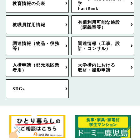
教育情報の公表
学
FactBook
有償利用可能な施設
教職員採用情報
（講義室等）
調達情報（物品・役務
調達情報（工事、設
等）
計・コンサル）
入構申請（郡元地区業
大学構内における
者用）
取材・撮影申請
SDGs