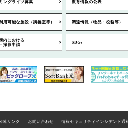
ミングライツ募集
教育情報の公表
利用可能な施設（講義室等）
調達情報（物品・役務等）
構内における
SDGs
・撮影申請
関連リンク
お問い合わせ
情報セキュリティインシデント通