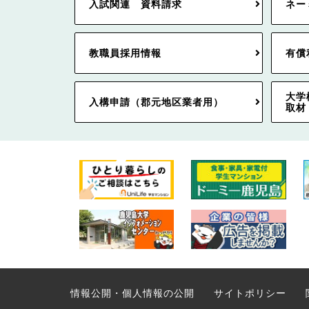
入試関連 資料請求
ネー
教職員採用情報
有償
大学
入構申請（郡元地区業者用）
取材
情報公開・個人情報の公開
サイトポリシー