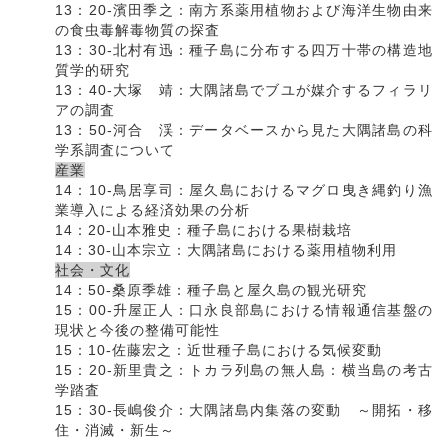
13：20-濱田季之：南方系薬用植物および海洋生物由来
の食虫毒解毒物質の探査
13：30-北村有迅：種子島に分布する四万十帯の構造地
質学的研究
13：40-大塚 靖：大隅諸島でブユが媒介するフィラリ
アの調査
13：50-河合 渓：データベースから見た大隅諸島の科
学系調査について
産業
14：10-鳥居享司：屋久島におけるマグロ曳き縄釣り漁
業導入による経済効果の分析
14：20-山本雅史：種子島における果樹栽培
14：30-山本宗立：大隅諸島における薬用植物利用
社会・文化
14：50-桑原季雄：種子島と屋久島の観光研究
15：00-升屋正人：口永良部島における情報通信基盤の
現状と今後の整備可能性
15：10-佐藤宏之：近世種子島における気候変動
15：20-新里貴之：トカラ列島の無人島：横当島の考古
学踏査
15：30-長嶋俊介：大隅諸島内集落の変動 ～開拓・移
住・消滅・新生～