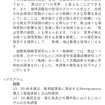
ており、「島はひとつの世界」と捉えることができま
す。また、地球温暖化や経済のグローバル化など、自然
や社会環境の変動のうねりが小島嶼に大きな影響を及ぼ
していることは、海水面の上昇が国土存亡の危機につな
がる南太平洋諸国の例からも明らかです。島は様々な環
境変動の影響を強く迅速に受ける地域であるため、「島
は世界の縮図」とも考えられます。つまり、世界が抱え
る様々な環境変動に対する影響を推察し、その適応策を
提言する場所として、「島嶼」域は最適な地域といえま
す。
国際島嶼教育研究センター（島嶼研）では「島は一つ
の世界」のテーマのもとに26年度学長裁量経費研究コア
プロジェクト（島嶼）の一環として大隅諸島を対象に学
術総合調査を行いました。本調査の報告会を以下のよう
に行います。
○プログラム
自然
13：00-鈴木廣志：昭和硫黄島に局在するXenograpsus
属カニ類個体群と火山性噴気
13：10-藤田志歩：屋久島及び大隅半島におけるニホン
ザルの分布調査