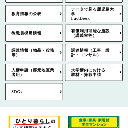
データで見る鹿児島大
教育情報の公表
学
FactBook
有償利用可能な施設
教職員採用情報
（講義室等）
調達情報（物品・役務
調達情報（工事、設
等）
計・コンサル）
入構申請（郡元地区業
大学構内における
者用）
取材・撮影申請
SDGs