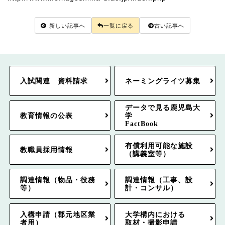
新しい記事へ
一覧に戻る
古い記事へ
入試関連 資料請求
ネーミングライツ募集
データで見る鹿児島大
教育情報の公表
学
FactBook
有償利用可能な施設
教職員採用情報
（講義室等）
調達情報（物品・役務
調達情報（工事、設
等）
計・コンサル）
入構申請（郡元地区業
大学構内における
者用）
取材・撮影申請