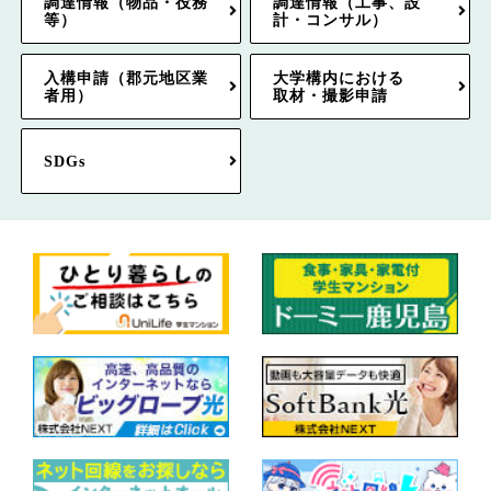
調達情報（物品・役務
調達情報（工事、設
等）
計・コンサル）
入構申請（郡元地区業
大学構内における
者用）
取材・撮影申請
SDGs