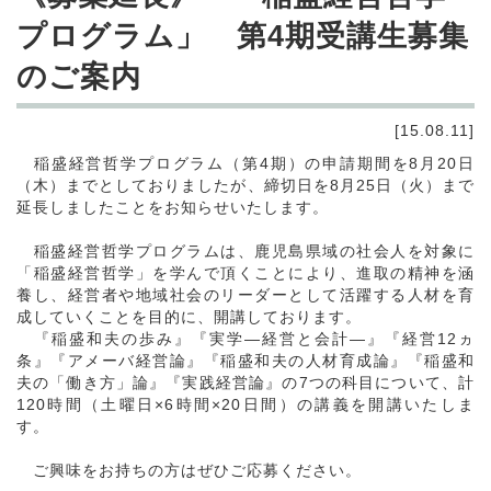
プログラム」 第4期受講生募集
のご案内
[15.08.11]
稲盛経営哲学プログラム（第4期）の申請期間を8月20日
（木）までとしておりましたが、締切日を8月25日（火）まで
延長しましたことをお知らせいたします。
稲盛経営哲学プログラムは、鹿児島県域の社会人を対象に
「稲盛経営哲学」を学んで頂くことにより、進取の精神を涵
養し、経営者や地域社会のリーダーとして活躍する人材を育
成していくことを目的に、開講しております。
『稲盛和夫の歩み』『実学―経営と会計―』『経営12ヵ
条』『アメーバ経営論』『稲盛和夫の人材育成論』『稲盛和
夫の「働き方」論』『実践経営論』の7つの科目について、計
120時間（土曜日×6時間×20日間）の講義を開講いたしま
す。
ご興味をお持ちの方はぜひご応募ください。