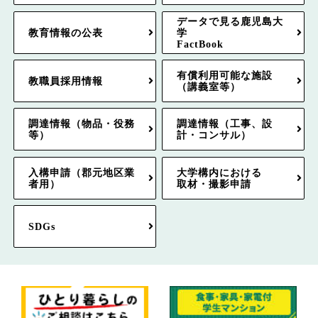
データで見る鹿児島大
教育情報の公表
学
FactBook
有償利用可能な施設
教職員採用情報
（講義室等）
調達情報（物品・役務
調達情報（工事、設
等）
計・コンサル）
入構申請（郡元地区業
大学構内における
者用）
取材・撮影申請
SDGs