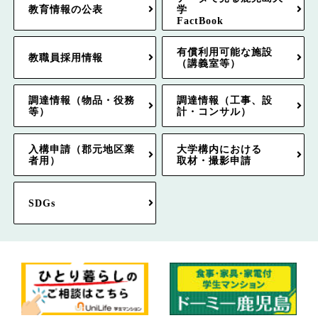
教育情報の公表
学
FactBook
有償利用可能な施設
教職員採用情報
（講義室等）
調達情報（物品・役務
調達情報（工事、設
等）
計・コンサル）
入構申請（郡元地区業
大学構内における
者用）
取材・撮影申請
SDGs