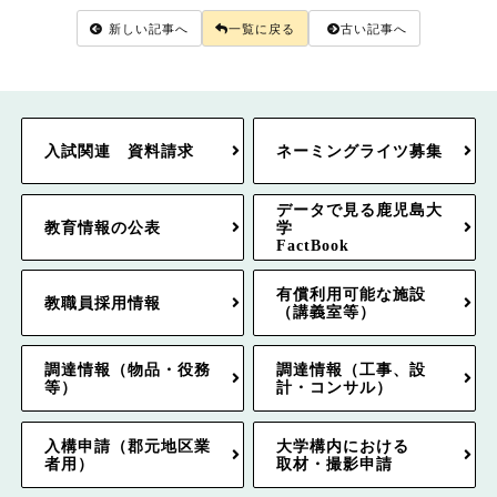
新しい記事へ
一覧に戻る
古い記事へ
入試関連 資料請求
ネーミングライツ募集
データで見る鹿児島大
教育情報の公表
学
FactBook
有償利用可能な施設
教職員採用情報
（講義室等）
調達情報（物品・役務
調達情報（工事、設
等）
計・コンサル）
入構申請（郡元地区業
大学構内における
者用）
取材・撮影申請