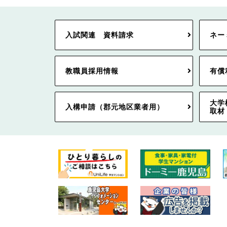
入試関連 資料請求
ネー
教職員採用情報
有償
大学
入構申請（郡元地区業者用）
取材