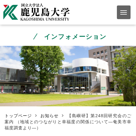
インフォメーション
トップページ
お知らせ
【島嶼研】第248回研究会のご
案内 （地域とのつながりと幸福度の関係について―奄美市幸
福度調査より―）