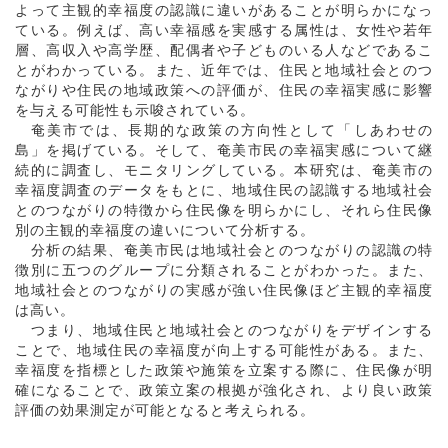
よって主観的幸福度の認識に違いがあることが明らかになっ
ている。例えば、高い幸福感を実感する属性は、女性や若年
層、高収入や高学歴、配偶者や子どものいる人などであるこ
とがわかっている。また、近年では、住民と地域社会とのつ
ながりや住民の地域政策への評価が、住民の幸福実感に影響
を与える可能性も示唆されている。
奄美市では、長期的な政策の方向性として「しあわせの
島」を掲げている。そして、奄美市民の幸福実感について継
続的に調査し、モニタリングしている。本研究は、奄美市の
幸福度調査のデータをもとに、地域住民の認識する地域社会
とのつながりの特徴から住民像を明らかにし、それら住民像
別の主観的幸福度の違いについて分析する。
分析の結果、奄美市民は地域社会とのつながりの認識の特
徴別に五つのグループに分類されることがわかった。また、
地域社会とのつながりの実感が強い住民像ほど主観的幸福度
は高い。
つまり、地域住民と地域社会とのつながりをデザインする
ことで、地域住民の幸福度が向上する可能性がある。また、
幸福度を指標とした政策や施策を立案する際に、住民像が明
確になることで、政策立案の根拠が強化され、より良い政策
評価の効果測定が可能となると考えられる。