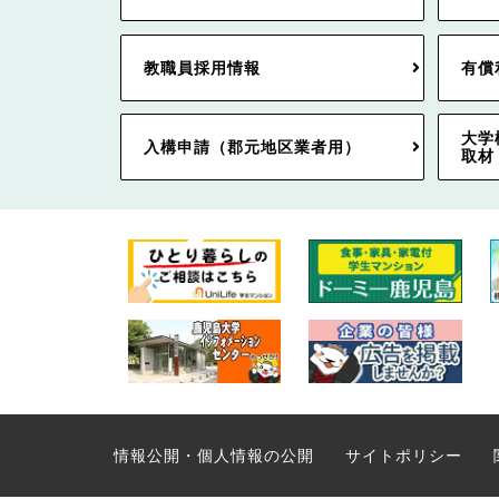
教職員採用情報
有償
大学
入構申請（郡元地区業者用）
取材
情報公開・個人情報の公開
サイトポリシー