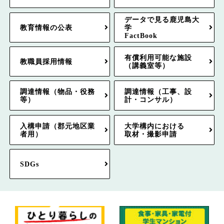
データで見る鹿児島大
教育情報の公表
学
FactBook
有償利用可能な施設
教職員採用情報
（講義室等）
調達情報（物品・役務
調達情報（工事、設
等）
計・コンサル）
入構申請（郡元地区業
大学構内における
者用）
取材・撮影申請
SDGs