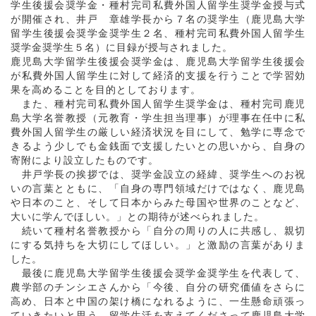
学生後援会奨学金・種村完司私費外国人留学生奨学金授与式
が開催され、井戸 章雄学長から７名の奨学生（鹿児島大学
留学生後援会奨学金奨学生２名、種村完司私費外国人留学生
奨学金奨学生５名）に目録が授与されました。
鹿児島大学留学生後援会奨学金は、鹿児島大学留学生後援会
が私費外国人留学生に対して経済的支援を行うことで学習効
果を高めることを目的としております。
また、種村完司私費外国人留学生奨学金は、種村完司鹿児
島大学名誉教授（元教育・学生担当理事）が理事在任中に私
費外国人留学生の厳しい経済状況を目にして、勉学に専念で
きるよう少しでも金銭面で支援したいとの思いから、自身の
寄附により設立したものです。
井戸学長の挨拶では、奨学金設立の経緯、奨学生へのお祝
いの言葉とともに、「自身の専門領域だけではなく、鹿児島
や日本のこと、そして日本からみた母国や世界のことなど、
大いに学んでほしい。」との期待が述べられました。
続いて種村名誉教授から「自分の周りの人に共感し、親切
にする気持ちを大切にしてほしい。」と激励の言葉がありま
した。
最後に鹿児島大学留学生後援会奨学金奨学生を代表して、
農学部のチンシエさんから「今後、自分の研究価値をさらに
高め、日本と中国の架け橋になれるように、一生懸命頑張っ
ていきたいと思う。留学生活を支えてくださって鹿児島大学