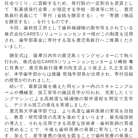
社会づくり」に貢献するため、発行額の一定割合を原資とし
て「私募債発行企業」が指定する学校・団体等に対し、鹿児
島銀行名義にて「寄付（金銭を贈呈する）」や「寄贈（物品
を贈呈する）」を行うものです。
今回、歯科技工所として歯科補綴物の製作等をされている
株式会社CARESソリューションセンター様がこの制度を活用
され、歯学部基金に寄付する旨を鹿児島銀行へご推薦くださ
いました。
贈呈式は、薩摩川内市の鹿児島ミリングセンターにて執り
行われ、株式会社CARESソリューションセンターより﨑田 竜
仁社長が、鹿児島銀行薩摩川内支店より坂之上 久之支店長
が、本学歯学部からは後藤 哲哉学部長が出席され、寄付目録
の授受が行われました。
続いて、最新設備を備えた同センター内のスキャニングル
ームや機械室、技工室等の施設見学が行われ、充実したミリ
ングマシンによる高精度な補綴物の製作過程を間近で見学
し、デジタル技工の進化を実感しました。
鹿児島大学歯学部では、より高度な歯科医療の実現を目指
し、教育・研究環境の充実を進めてまいります。最先端技術
の導入と、それを活用できる高度な技術者・歯科医師の育成
に努めることで、今後も歯科医療の発展に寄与していきま
す。加えて、産学連携の強化を図ることで歯科医療の発展に