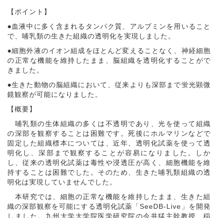
【ポイント】
●血液中に多く含まれるタンパク質、アルブミンを用いること
で、哺乳類の生きた組織の透明化を実現しました。
●細胞外液のイオン組成をほとんど変えることなく、神経細胞
の正常な機能を維持したまま、脳組織を透明化することがで
きました。
●生きた動物の脳組織において、従来よりも深部まで蛍光顕微
鏡観察が可能になりました。
【概要】
哺乳類の生体組織の多くは不透明であり、光を使って組織
の深部を観察することは困難です。死後にホルマリンなどで
固定した組織標本については、近年、透明化試薬を使って透
明化し、深部まで観察することが容易になりました。しか
し、従来の透明化試薬は毒性や浸透圧が高く、細胞機能を維
持することは困難でした。そのため、生きた哺乳類組織の透
明化は実現していませんでした。
本研究では、細胞の正常な機能を維持したまま、生きた組
織の深部観察を可能にする透明化試薬「SeeDB-Live」を開発
しました。九州大学大学院医学研究院の今井猛主幹教授、稲