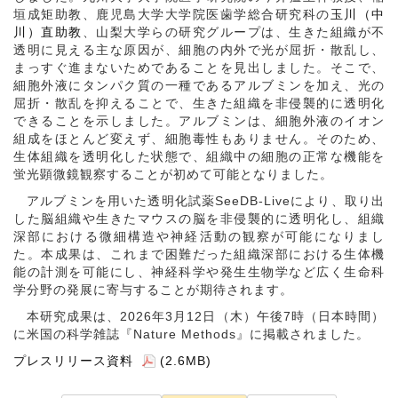
垣成矩助教、鹿児島大学大学院医歯学総合研究科の
玉川（中
川）直助教
、山梨大学らの研究グループは、生きた組織が不
透明に見える主な原因が、細胞の内外で光が屈折・散乱し、
まっすぐ進まないためであることを見出しました。そこで、
細胞外液にタンパク質の一種であるアルブミンを加え、光の
屈折・散乱を抑えることで、生きた組織を非侵襲的に透明化
できることを示しました。アルブミンは、細胞外液のイオン
組成をほとんど変えず、細胞毒性もありません。そのため、
生体組織を透明化した状態で、組織中の細胞の正常な機能を
蛍光顕微鏡観察することが初めて可能となりました。
アルブミンを用いた透明化試薬SeeDB-Liveにより、取り出
した脳組織や生きたマウスの脳を非侵襲的に透明化し、組織
深部における微細構造や神経活動の観察が可能になりまし
た。本成果は、これまで困難だった組織深部における生体機
能の計測を可能にし、神経科学や発生生物学など広く生命科
学分野の発展に寄与することが期待されます。
本研究成果は、2026年3月12日（木）午後7時（日本時間）
に米国の科学雑誌『Nature Methods』に掲載されました。
プレスリリース資料
(2.6MB)