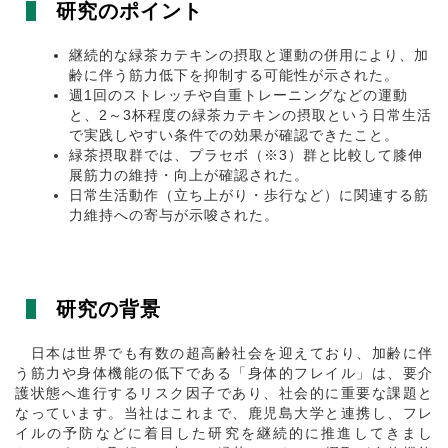
研究のポイント
継続的な緑茶カテキンの摂取と運動の併用により、加
齢に伴う筋力低下を抑制する可能性が示された。
週
1
回のストレッチや自重トレーニングなどの運動
と、
2
～
3
杯程度の緑茶カテキンの摂取という日常生活
で実践しやすい条件での効果が確認できたこと。
緑茶摂取群では、プラセボ（※
3
）群と比較して膝伸
展筋力の維持・向上が確認された。
日常生活動作（立ち上がり・歩行など）に関連する筋
力維持への寄与が示唆された。
研究の背景
日本は世界でも有数の超高齢社会を迎えており、加齢に伴
う筋力や身体機能の低下である「身体的フレイル」は、要介
護状態へ進行するリスク因子であり、社会的に重要な課題と
なっています。当社はこれまで、鹿児島大学と連携し、フレ
イルの予防などに着目した研究を継続的に推進してきまし