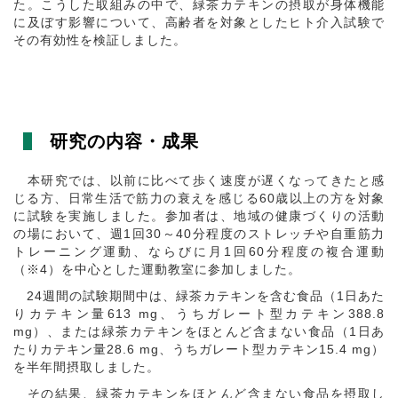
た。こうした取組みの中で、緑茶カテキンの摂取が身体機能
に及ぼす影響について、高齢者を対象としたヒト介入試験で
その有効性を検証しました。
研究の内容・成果
本研究では、以前に比べて歩く速度が遅くなってきたと感
じる方、日常生活で筋力の衰えを感じる
60
歳以上の方を対象
に試験を実施しました。参加者は、地域の健康づくりの活動
の場において、週
1
回
30
～
40
分程度のストレッチや自重筋力
トレーニング運動、ならびに月
1
回
60
分程度の複合運動
（
※4
）を中心とした運動教室に参加しました。
24週間の試験期間中は、緑茶カテキンを含む食品（
1
日あた
りカテキン量
613 mg
、うちガレート型カテキン
388.8
mg
）、または緑茶カテキンをほとんど含まない食品（
1
日あ
たりカテキン量
28.6 mg
、うちガレート型カテキン
15.4 mg
）
を半年間摂取しました。
その結果、緑茶カテキンをほとんど含まない食品を摂取し