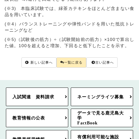
(※
3)
本臨床試験では、緑茶カテキンをほとんど含まない食
品を用いています。
(※
4
）バランストレーニングや弾性バンドを用いた抵抗トレ
ーニングなど
(※
5)
（試験後の筋力）÷（試験開始前の筋力）×
100
で算出し
た値。
100
を超えると増加、下回ると低下したことを示す。
新しい記事へ
一覧に戻る
古い記事へ
入試関連 資料請求
ネーミングライツ募集
データで見る鹿児島大
教育情報の公表
学
FactBook
有償利用可能な施設