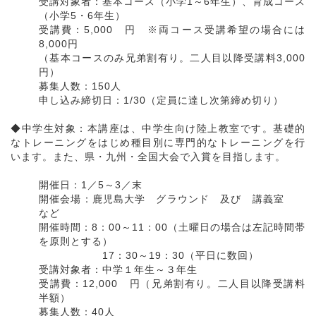
受講対象者：基本コース（小学1～6年生）、育成コース
（小学5・6年生）
受講費：5,000 円 ※両コース受講希望の場合には
8,000円
（基本コースのみ兄弟割有り。二人目以降受講料3,000
円）
募集人数：150人
申し込み締切日：1/30（定員に達し次第締め切り）
◆中学生対象：本講座は、中学生向け陸上教室です。基礎的
なトレーニングをはじめ種目別に専門的なトレーニングを行
います。また、県・九州・全国大会で入賞を目指します。
開催日：1／5～3／末
開催会場：鹿児島大学 グラウンド 及び 講義室
など
開催時間：8：00～11：00（土曜日の場合は左記時間帯
を原則とする）
17：30～19：30（平日に数回）
受講対象者：中学１年生～３年生
受講費：12,000 円（兄弟割有り。二人目以降受講料
半額）
募集人数：40人