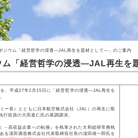
ポジウム「経営哲学の浸透―JAL再生を題材として―」のご案内
ム「経営哲学の浸透―JAL再生を
平成27年2月15日に「経営哲学の浸透―JAL再生を
。
ミー長）とともに日本航空株式会社（JAL）の再生に取
務執行役員の大田嘉仁氏の基調講演。
生 －高収益企業への転換』を執筆された大和総研常務執
ある濵田酒造株式会社代表取締役社長の濵田雄一郎氏を