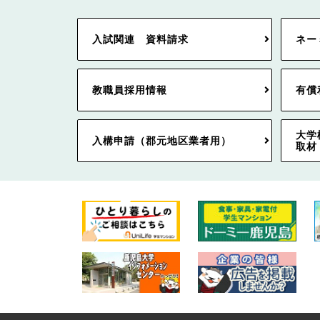
入試関連 資料請求
ネー
教職員採用情報
有償
大学
入構申請（郡元地区業者用）
取材