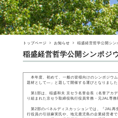
トップページ
お知らせ
稲盛経営哲学公開シン
稲盛経営哲学公開シンポジウ
本年度、初めて、一般の皆様向けのシンポジウムを、
題材として―」と題して開催する運びとなりました
第1部は、稲盛和夫 京セラ名誉会長（名誉アカデ
り組まれた京セラ取締役執行役員常務・元JAL専
第2部のパネルディスカッションでは、『JAL再
行役員の引頭麻実氏や、地元鹿児島の企業経営者で