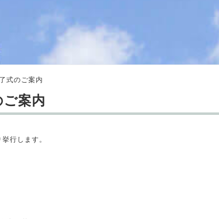
修了式のご案内
のご案内
り挙行します。