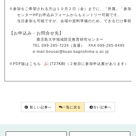
※参加をご希望される方は１０月２日（金）までに、
「所属」「参加者氏
センターHPお申込みフォームからもエントリー可能です。
当日参加も可能ですが、会場や資料準備のため、できるだけ事前に
【お申込み・お問合せ先】
鹿児島大学地域防災教育研究センター
TEL 099-285-7234（直通）
FAX 099-285-8495
e-mail:bousai@kuas.kagoshima-u.ac.jp
※PDF版は
こちら
(727KB)
（２枚目に参加申込書があります）
新しい記事へ
一覧に戻る
古い記事へ