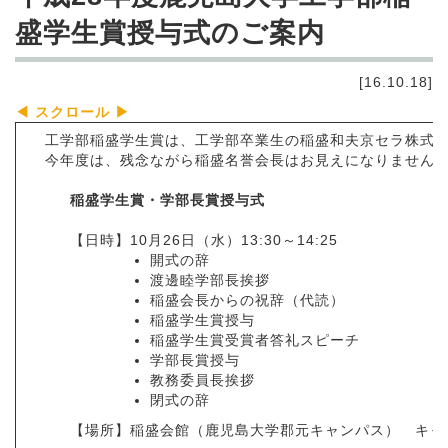
盛学生賞授与式のご案内
[16.10.18]
工学部稲盛学生賞は、工学部卒業生の稲盛和夫京セラ株式会社
今年度は、残念ながら稲盛名誉会長はお見えになりませんが
稲盛学生賞・学部長賞授与式
【日時】10月26日（水）13:30～14:25
開式の辞
渡邊睦学部長挨拶
稲盛会長からの祝辞（代読）
稲盛学生賞授与
稲盛学生賞受賞者答礼スピーチ
学部長賞授与
教務委員長挨拶
閉式の辞
【場所】稲盛会館（鹿児島大学郡元キャンパス） キャ