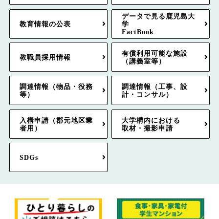
データで見る鹿児島大
教育情報の公表
学
FactBook
有償利用可能な施設
教職員採用情報
（講義室等）
調達情報（物品・役務
調達情報（工事、設
等）
計・コンサル）
入構申請（郡元地区業
大学構内における
者用）
取材・撮影申請
SDGs