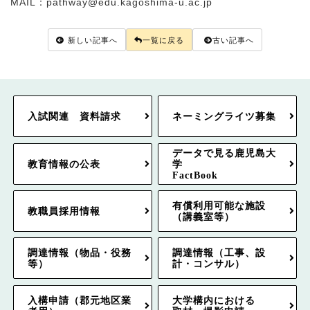
MAIL：pathway@edu.kagoshima-u.ac.jp
新しい記事へ
一覧に戻る
古い記事へ
入試関連 資料請求
ネーミングライツ募集
データで見る鹿児島大
教育情報の公表
学
FactBook
有償利用可能な施設
教職員採用情報
（講義室等）
調達情報（物品・役務
調達情報（工事、設
等）
計・コンサル）
入構申請（郡元地区業
大学構内における