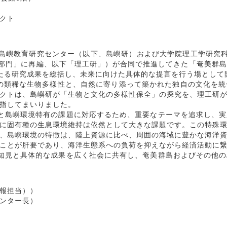
クト
島嶼教育研究センター（以下、島嶼研）および大学院理工学研究科
携部門」に再編、以下「理工研」）が合同で推進してきた「奄美群
たる研究成果を総括し、未来に向けた具体的な提言を行う場として
その類稀な生物多様性と、自然に寄り添って築かれた独自の文化を
クトは、島嶼研が「生物と文化の多様性保全」の探究を、理工研
指してまいりました。
と島嶼環境特有の課題に対応するため、重要なテーマを追求し、
に固有種の生息環境維持は依然として大きな課題です。この特殊
、島嶼環境の特徴は、陸上資源に比べ、周囲の海域に豊かな海洋
ことが肝要であり、海洋生態系への負荷を抑えながら経済活動に
知見と具体的な成果を広く社会に共有し、奄美群島およびその他
報担当））
ンター長）