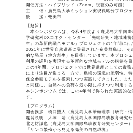
開催方法：ハイブリッド（Zoom、視聴のみ可能）
主 催：鹿児島大学ミッション実現戦略分プロジェ
後 援：奄美市
【趣旨】
本シンポジウムは、令和4年度より鹿児島大学国際
学研究科DXコネクトセンター 「先端研究・地域連
生』の革新的融合モデル」プロジェクトの4年間にわ
2021年に世界自然遺産に登録された奄美群島は、
的な発展（地方創生）を目指しています。本プロジェ
利用の調和を実現する革新的な地域モデルの構築を目
この4年間、プロジェクトでは世界遺産としての責務
により注目が集まる一方で、島嶼の環境の脆弱性、特
保全参画モデルを模索しつつ実践してきました。また
と同様に、自然への負荷を最小限に抑えつつ利用する
本シンポジウムでは、この4年間で得られた実践的な
す。
【プログラム】
開会挨拶 橋口照人（鹿児島大学筆頭理事（研究・情
趣旨説明 大塚 靖（鹿児島大学国際島嶼教育研究セ
北之坊誠也（鹿児島大学国際島嶼教育研究センター）
「サンゴ繁殖から見える奄美の自然環境」