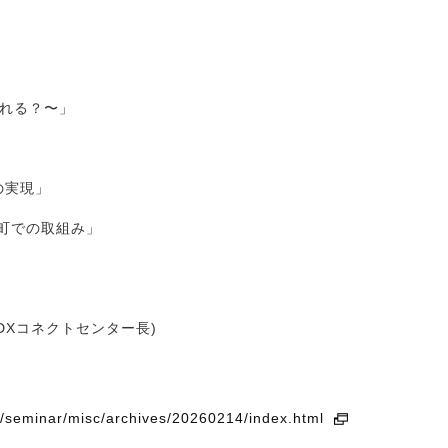
れる？〜」
の実現」
町での取組み」
DXコネクトセンター長)
jp/seminar/misc/archives/20260214/index.html