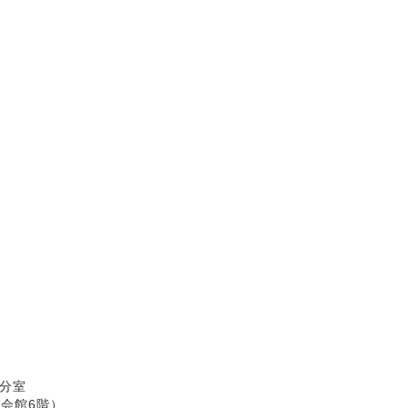
分室
紬会館6階）