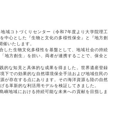
地域コトづくりセンター（令和7年度より大学院理工
島を中心とした『生物と文化の多様性保全』と『地方創
開催いたします。
統合した生物文化多様性を基盤として、地域社会の持続
が「地方創生」を担い、両者が連携することで、保全と
実践的な知見と具体的な成果を得ました。世界遺産登録
環境下での効果的な自然環境保全手法および地域住民の
資源が存在する点にあります。その海洋資源も陸の自然
繋げる革新的な利活用モデルを検証してきました。
の島嶼地域における持続可能な未来への貢献を目指しま