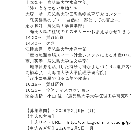
山本智子（鹿児島大学水産学部）
「陸と海をつなぐ生物たち」
大塚 靖（鹿児島大学国際島嶼教育研究センター）
「奄美群島のブユ ―自然の一部としての害虫--」
志水勝好（鹿児島大学農学部）
「奄美大島の植物のミステリー〜おまえはなぜ生きら
14:30～ 質疑応答
14:40～ 休憩
江幡恵吾（鹿児島大学水産学部）
「産地魚類市場スマート計量システムによる水産DX
市川英孝（鹿児島大学法文学部）
「地域資源を活用した持続可能なまちづくり--瀬戸内
高橋幸弘（北海道大学大学院理学研究院）
「超小型衛星で迫る奄美の秘密」
16:15～ 質疑応答
16:25～ 全体ディスカッション
閉会挨拶 小山 佳一(鹿児島大学大学院理工学研究科
【募集期間】～2026年2月9日（月）
【申込み方法】
申込サイトURL：
http://cpi.kagoshima-u.ac.jp/
【申込み〆切】2026年2月9日（月）