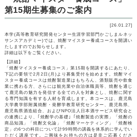
第15期生募集のご案内
[26.01.27]
本学(高等教育研究開発センター生涯学習部門かごしまルネッ
サンスアカデミー)では、焼酎マイスター養成コースを開講い
たしますのでお知らせします。
詳細は以下をご覧ください。
【詳細】
「焼酎マイスター養成コース」第15期を開講するにあたり、
下記の要領で2月2日(月)より募集受付を始めます。焼酎マイ
スター養成コースは焼酎製造業はもちろん、酒類販売や飲食
業に携わる方、さらには観光業や自治体職員等、焼酎を通じ
て鹿児島の魅力を発信する全ての人を対象とし、焼酎に関す
る専門知識を有する人材を育成します。本コースは、鹿児島
大学農学部附属焼酎・発酵学教育研究センター、鹿児島県、
鹿児島県酒造組合、およびNPO法人日本酒サービス研究会と
の連携により、｢焼酎学の基礎｣「焼酎製造の実際」「焼酎の
商品知識」「焼酎文化論」「焼酎マーケティング」「焼酎検
定」の6つの科目について計99時間の講義を体系的に学んでい
ただく講座です。ご興味をお持ちの方は是非ご応募くださ