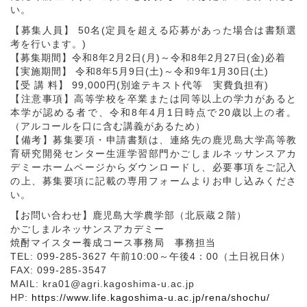
い。
【募集人員】 50名(定員を超える応募があった場合は書類選
考を行います。)
【募集期間】令和8年2月2日(月)～令和8年2月27日(金)必着
【実施期間】 令和8年5月9日(土)～令和9年1月30日(土)
【受 講 料】 99,000円(別途テキスト代等 実費負担有)
【注意事項】高等学校を卒業または同等以上の学力があると
本学が認める者で、令和8年4月1日時点で20歳以上の者。
（アルコールを口に含む講義があるため）
【備考】募集要項・申請書類は、連絡先の鹿児島大学高等教
育研究開発センター生涯学習部門かごしまルネッサンスアカ
デミーホームページからダウンロードし、必要事項をご記入
の上、募集要項に記載の専用フォームよりお申し込みくださ
い。
【お問い合わせ】鹿児島大学農学部（北辰蔵２階）
かごしまルネッサンスアカデミー
焼酎マイスター養成コース事務局 事務担当
TEL: 099-285-3627 午前10:00～午後4：00（土日祝日休）
FAX: 099-285-3547
MAIL: kra01@agri.kagoshima-u.ac.jp
HP:
https://www.life.kagoshima-u.ac.jp/rena/shochu/