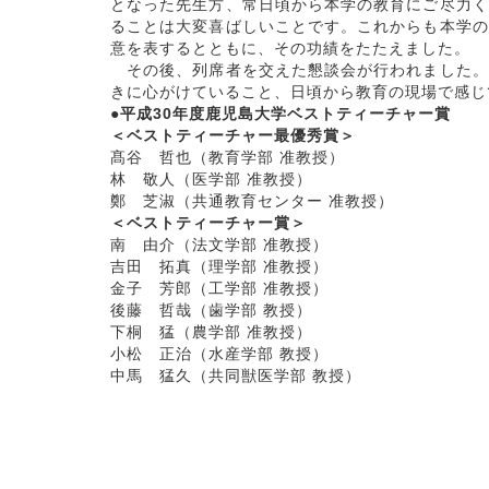
となった先生方、常日頃から本学の教育にご尽力く
ることは大変喜ばしいことです。これからも本学の
意を表するとともに、その功績をたたえました。
その後、列席者を交えた懇談会が行われました。
きに心がけていること、日頃から教育の現場で感じ
●平成30年度鹿児島大学ベストティーチャー賞
＜ベストティーチャー最優秀賞＞
髙谷 哲也（教育学部 准教授）
林 敬人（医学部 准教授）
鄭 芝淑（共通教育センター 准教授）
＜ベストティーチャー賞＞
南 由介（法文学部 准教授）
吉田 拓真（理学部 准教授）
金子 芳郎（工学部 准教授）
後藤 哲哉（歯学部 教授）
下桐 猛（農学部 准教授）
小松 正治（水産学部 教授）
中馬 猛久（共同獣医学部 教授）