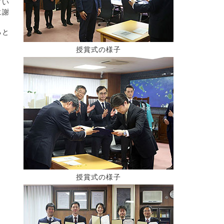
てい
に謝
ると
授賞式の様子
授賞式の様子