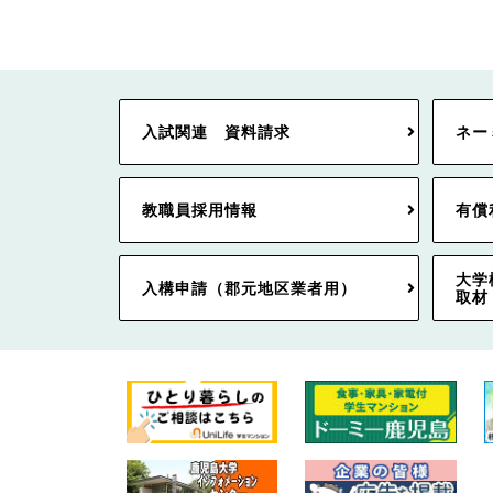
入試関連 資料請求
ネー
教職員採用情報
有償
大学
入構申請（郡元地区業者用）
取材