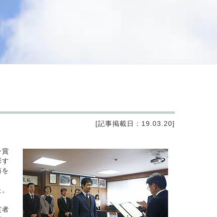
[記事掲載日：19.03.20]
ー賞
彰す
与を
た。
賞者