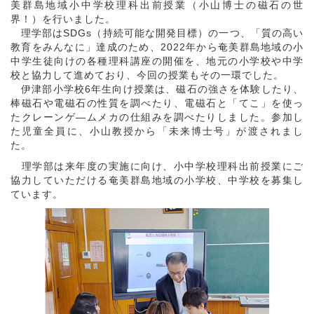
美群島地域小中学校理科出前授業（小山博士の磁石の世
界！）を行いました。
理学部はSDGs（持続可能な開発目標）の一つ、「質の高い
教育をみんなに」達成のため、2022年から奄美群島地域の小
中学生徒向けの各種理科講座の開催を、地元の小学校や中学
校と協力して進めており、今回の授業もその一環でした。
伊津部小学校6年生向け授業は、磁石の強さを体験したり、
棒磁石や電磁石の性質を調べたり、電磁石と「てこ」を使っ
たクレーンゲ―ムメカの仕組みを調べたりしました。参加し
た児童全員に、小山教授から「未来博士号」が渡されまし
た。
理学部は来年度の実施に向け、小中学校理科出前授業にご
協力していただける奄美群島地域の小学校、中学校を募集し
ています。