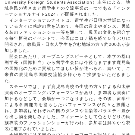
University Foreign Students Association）主催による、地
域住民の皆さまと留学生との交流事業の一つである「インタ
ーナショナルナイト2024」が開催されました。
インターナショナルナイトは、留学生が日頃お世話になっ
ている方々に感謝の意を込めて、各国の音楽やダンス、民族
衣装のファッションショー等を通して、母国の文化を紹介す
る毎年恒例のイベントで、今回はコロナ禍を経て５年ぶりに
開催され、教職員・日本人学生を含む地域の方々約200名が参
加しました。
開会にあたり、オープニングスピーチとして、本学の郡山
副学長（国際担当）から留学生会には今後もますます鹿児島
の国際化のために貢献してほしい旨が述べられ、続いて、ご
来賓の鹿児島県国際交流協会様からご挨拶をいただきまし
た。
ステージでは、まず鹿児島高校の生徒の方々による和太鼓
演奏のオープニングパフォーマンスがあり、参加者も演奏に
加わるなどして、会場が一つになりました。その後、留学生
による各国趣向を凝らしたパフォーマンスが次々と披露さ
れ、参加者はそれぞれの国のダンスや音楽等バラエティ豊か
な出し物を楽しみました。フィナーレとして色とりどりの民
族衣装のファッションショーが行われ、参加者は鮮やかな衣
装に魅了されていました。
会場後方には各国のカウントリーブースが設けられ、留学