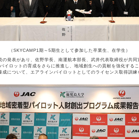
（SKYCAMP1期～5期生として参加した卒業生、在学生）
続の発表があり、佐野学長、南運航本部長、武井代表取締役が共同
パイロットの育成をさらに推進し、地域創生への貢献を強化する
成について、エアラインパイロットとしてのライセンス取得訓練を