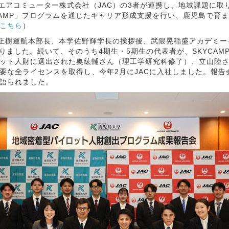
アコミューター株式会社（JAC）の3者が連携し、地域課題に取り
CAMP」プログラムを通じたキャリア形成支援を行い、鹿児島で育
こちら
）
南正樹運航本部長、本学佐野輝学長の挨拶後、武隈晃稲盛アカデミー
ありました。続いて、そのうち4期生・5期生の代表者が、SKYCA
イロット人財に選出された奥紘輔さん（理工学研究科修了）、立山陸
要な全ライセンスを取得し、今年2月にJACに入社しました。報
語られました。