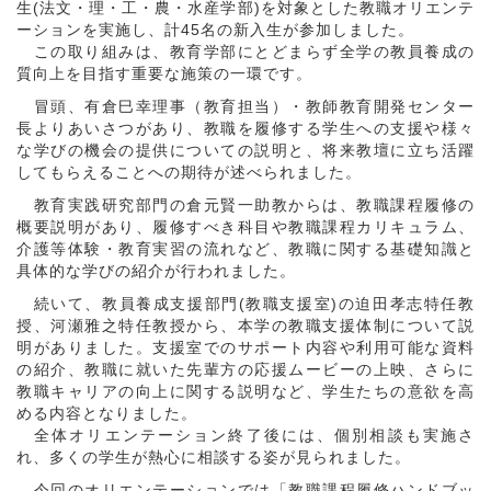
生(法文・理・工・農・水産学部)を対象とした教職オリエンテ
ーションを実施し、計45名の新入生が参加しました。
この取り組みは、教育学部にとどまらず全学の教員養成の
質向上を目指す重要な施策の一環です。
冒頭、有倉巳幸理事（教育担当）・教師教育開発センター
長よりあいさつがあり、教職を履修する学生への支援や様々
な学びの機会の提供についての説明と、将来教壇に立ち活躍
してもらえることへの期待が述べられました。
教育実践研究部門の倉元賢一助教からは、教職課程履修の
概要説明があり、履修すべき科目や教職課程カリキュラム、
介護等体験・教育実習の流れなど、教職に関する基礎知識と
具体的な学びの紹介が行われました。
続いて、教員養成支援部門(教職支援室)の迫田孝志特任教
授、河瀬雅之特任教授から、本学の教職支援体制について説
明がありました。支援室でのサポート内容や利用可能な資料
の紹介、教職に就いた先輩方の応援ムービーの上映、さらに
教職キャリアの向上に関する説明など、学生たちの意欲を高
める内容となりました。
全体オリエンテーション終了後には、個別相談も実施さ
れ、多くの学生が熱心に相談する姿が見られました。
今回のオリエンテーションでは「教職課程履修ハンドブッ