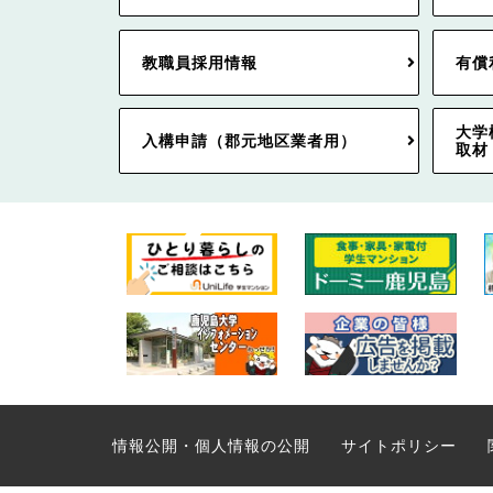
教職員採用情報
有償
大学
入構申請（郡元地区業者用）
取材
情報公開・個人情報の公開
サイトポリシー