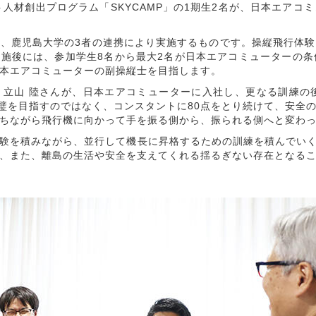
ト人材創出プログラム「SKYCAMP」の1期生2名が、日本エア
、鹿児島大学の3者の連携により実施するものです。操縦飛行体験
の実施後には、参加学生8名から最大2名が日本エアコミューターの
本エアコミューターの副操縦士を目指します。
んと立山 陸さんが、日本エアコミューターに入社し、更なる訓練
完璧を目指すのではなく、コンスタントに80点をとり続けて、安全
ちながら飛行機に向かって手を振る側から、振られる側へと変わ
を積みながら、並行して機長に昇格するための訓練を積んでいく予
、また、離島の生活や安全を支えてくれる揺るぎない存在となる