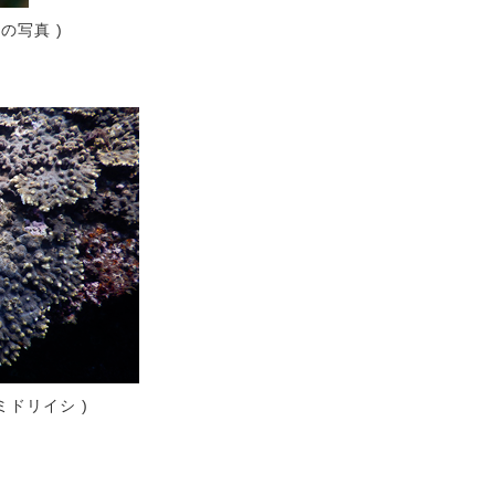
の写真 )
ドリイシ )