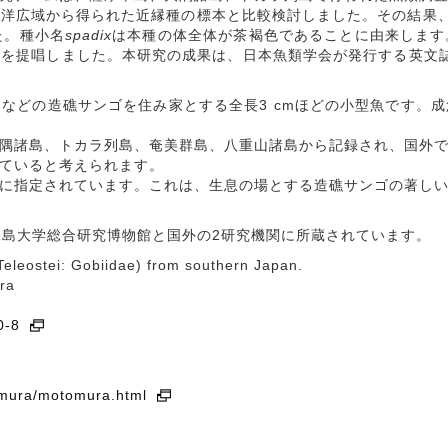
平洋広域から得られた近縁種の標本と比較検討しました。その結果
た。種小名
spadix
は本種の体全体が茶褐色であることに由来します
しました。本研究の成果は、日本魚類学会が発行する英文誌「Ichth
。
どの造礁サンゴを住み家とする全長3 cmほどの小型魚です。
隅諸島、トカラ列島、奄美群島、八重山諸島から記録され、国外で
ていると考えられます。
に指定されています。これは、生息の場とする造礁サンゴの著しい
島大学総合研究博物館と国外の2研究機関に所蔵されています。
Teleostei: Gobiidae) from southern Japan.
ra
0-8
omura/motomura.html