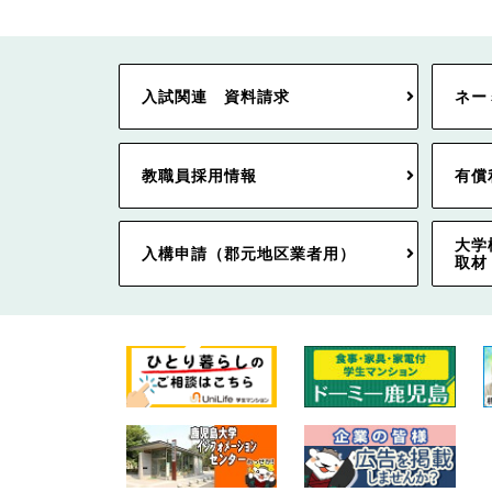
入試関連 資料請求
ネー
教職員採用情報
有償
大学
入構申請（郡元地区業者用）
取材