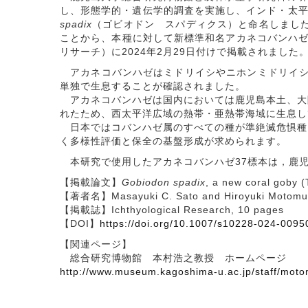
し、形態学的・遺伝学的調査を実施し、インド・太
spadix
（ゴビオドン スパディクス）と命名しまし
ことから、本種に対して新標準和名アカネコバンハゼを提唱
リサーチ）に2024年2月29日付けで掲載されました
アカネコバンハゼはミドリイシやニホンミドリイシな
単独で生息することが確認されました。
アカネコバンハゼは国内においては鹿児島本土、大
れたため、西太平洋広域の熱帯・亜熱帯海域に生息し
日本ではコバンハゼ属のすべての種が準絶滅危惧種
く多様性評価と保全の基盤形成が求められます。
本研究で使用したアカネコバンハゼ37標本は，鹿児
【掲載論文】
Gobiodon spadix
, a new coral goby (
【著者名】Masayuki C. Sato and Hiroyuki Motomu
【掲載誌】Ichthyological Research, 10 pages
【DOI】
https://doi.org/10.1007/s10228-024-0095
【関連ページ】
総合研究博物館 本村浩之教授 ホームページ
http://www.museum.kagoshima-u.ac.jp/staff/mot