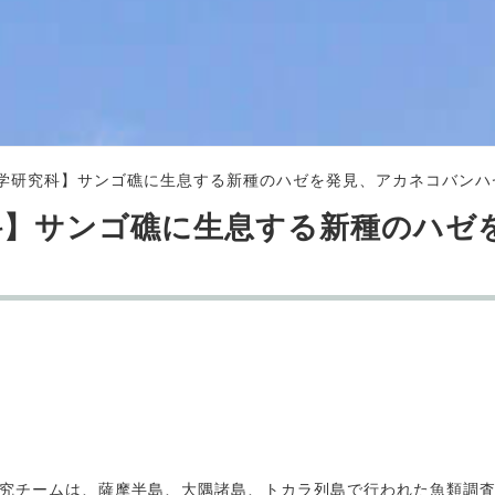
学研究科】サンゴ礁に生息する新種のハゼを発見、アカネコバンハ
科】サンゴ礁に生息する新種のハゼ
究チームは、薩摩半島、大隅諸島、トカラ列島で行われた魚類調査