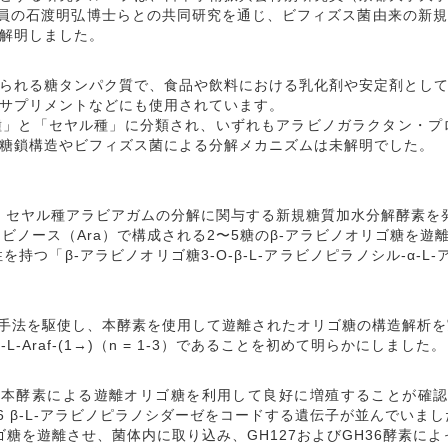
研究員の石渡明弘博士らとの共同研究を通じ、ビフィズス菌由来の新
解明しました。
られる糖タンパク質で、食品や飲料における乳化剤や安定剤とし
サプリメントなどにも使用されています。
」と「セヤル種」に分類され、いずれもアラビノガラクタン・プ
糖鎖構造やビフィズス菌による分解メカニズムは未解明でした。
ulatum から、セヤル種アラビアガムの分解に関与する新規糖質加水分
ラビノース（Ara）で構成される2〜5糖のβ-アラビノオリゴ糖を遊
β-アラビノオリゴ糖3-O-β-L-アラビノピラノシル-α-L-ア
手法を駆使し、本酵素を使用して遊離されたオリゴ糖の構造解析を
1→3)-α-L-Araf-(1→)（n = 1-3）であることを初めて明らかにしました。
ムおよび本酵素による遊離オリゴ糖を利用して良好に増殖することが確認さ
36 β-L-アラビノピラノシダーゼをコードする遺伝子が並んでいました。
ノオリゴ糖を遊離させ、菌体内に取り込み、GH127およびGH36酵