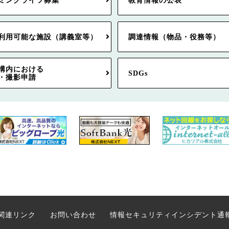
ミングライツ募集
教育情報の公表
利用可能な施設（講義室等）
調達情報（物品・役務等）
構内における
SDGs
・撮影申請
関連リンク
お問い合わせ
情報セキュリティインシデント通