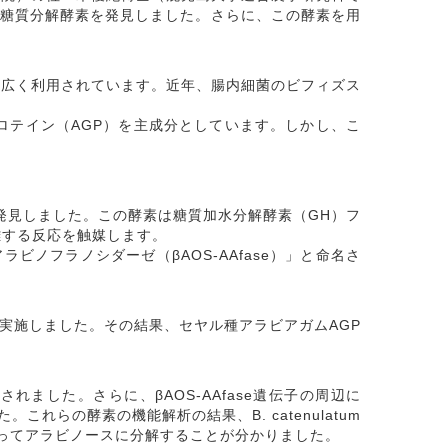
規糖質分解酵素を発見しました。さらに、この酵素を用
て広く利用されています。近年、腸内細菌のビフィズス
ロテイン（AGP）を主成分としています。しかし、こ
解酵素を発見しました。この酵素は糖質加水分解酵素（GH）フ
離する反応を触媒します。
ラビノフラノシダーゼ（βAOS-AAfase）」と命名さ
実施しました。その結果、セヤル種アラビアガムAGP
れました。さらに、βAOS-AAfase遺伝子の周辺に
これらの酵素の機能解析の結果、B. catenulatum
素によってアラビノースに分解することが分かりました。