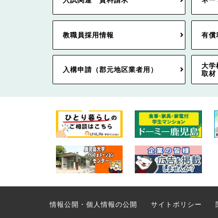
入試関連 資料請求
ネー
教職員採用情報
有償
大学
入構申請（郡元地区業者用）
取材
情報公開・個人情報の公開
サイトポリシー