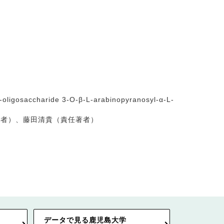
-oligosaccharide 3-O-β-L-arabinopyranosyl-α-L-
著者）、藤田清貴（責任著者）
データで見る鹿児島大学