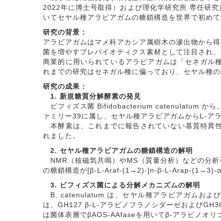
2022年に博士号取得）および理化学研究所 専任
いてセヤル種アラビアガムの糖鎖構造を世界で初めて
研究の背景：
アラビアガムはマメ科アカシア属樹木の滲出物から得
菌を増やすプレバイオティクス素材として注目され、
商業的に用いられているアラビアガムは「セネガル種
れまでの研究はセネガル種に偏っており、セヤル種の
研究の成果：
1. 新規糖質分解酵素の発見
ビフィズス菌 Bifidobacterium caten
ァミリー39に属し、セヤル種アラビアガムからL-ア
本酵素は、これまでに報告されていない基質特異性を持つ「
れました。
2. セヤル種アラビアガムの糖鎖構造の解明
NMR（核磁気共鳴）やMS（質量分析）などの分析
の糖鎖構造が[β-L-Araf-(1→2)-]n-β-L-Arap-(
3. ビフィズス菌による分解メカニズムの解明
B. catenulatum は、セヤル種アラビアガ
は、GH127 β-L-アラビノフラノシダーゼおよびGH
は菌体表層でβAOS-AAfaseを用いてβ-アラビ