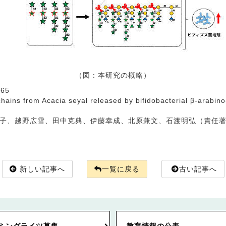
（図：本研究の概略）
965
ins from Acacia seyal released by bifidobacterial β-arabino
子、越野広雪、田中克典、伊藤幸成、北原兼文、石渡明弘（責任
新しい記事へ
一覧に戻る
古い記事へ