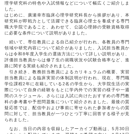
理学研究科の特色や入試情報などについて幅広くご紹介しま
した。
はじめに、廣瀬幸市臨床心理学研究科長から挨拶があり、本
研究科が即戦力として活躍できる臨床心理士を養成する専門
職大学院であること、あわせて、公認心理師の受験資格取得
に必要な条件について説明がありました。
続いて、専任教員による自己紹介が行われ、各教員の専門
領域や研究内容について紹介がありました。入試担当教員か
らは令和8年度入学生の選抜方法について詳しい説明があり、
評価担当教員からは修了生の就職状況や試験合格率など、進
路に関する実績も紹介されました。
引き続き、教務担当教員によるカリキュラムの概要、実習
担当教員による臨床実習の体制説明が行われ、現在、専門職
学位課程2年に在籍している2名の学生から、大学院生活の実
際について自身の経験をもとに学内外での実習の様子や一週
間のスケジュール、さらには入試に向けたおすすめの専門教
科の参考書や予想問題集について紹介されました。最後の質
疑応答では、配信中および事前に寄せられた参加者からの質
問に対して、担当教員が一つひとつ丁寧に回答する様子が見
られました。
なお、当日の内容を収録したアーカイブ動画は、5月30日