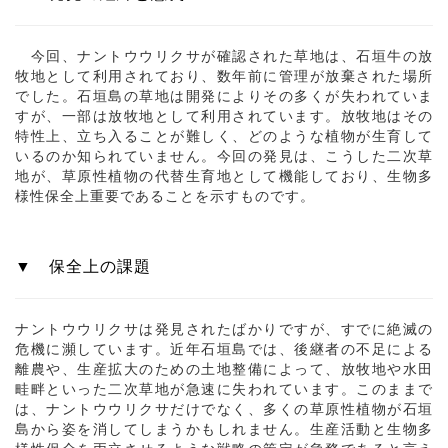
今回、ナントウウリクサが確認された草地は、石垣牛の放
牧地として利用されており、数年前に管理が放棄された場所
でした。石垣島の草地は開発によりその多くが失われていま
すが、一部は放牧地として利用されています。放牧地はその
特性上、立ち入ることが難しく、どのような植物が生育して
いるのか知られていません。今回の発見は、こうした二次草
地が、草原性植物の代替生育地として機能しており、生物多
様性保全上重要であることを示すものです。
▼ 保全上の課題
ナントウウリクサは発見されたばかりですが、すでに絶滅の
危機に瀕しています。近年石垣島では、後継者の不足による
離農や、生産拡大のための土地整備によって、放牧地や水田
畦畔といった二次草地が急速に失われています。このままで
は、ナントウウリクサだけでなく、多くの草原性植物が石垣
島から姿を消してしまうかもしれません。生産活動と生物多