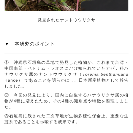
発見されたナントウウリクサ
▼ 本研究のポイント
① 沖縄県石垣島の草地で発見した植物が、これまで台湾・
中国南部・ベトナム・ラオスにだけ知られていたアゼナ科ハ
ナウリクサ属のナントウウリクサ（
Torenia benthamiana
Hance） であることを明らかにし、日本新産植物として報告
しました。
② 今回の発見により、国内に自生するハナウリクサ属の植
物が4種に増えたため、その4種の識別点や特徴を整理しまし
た。
③石垣島に残された二次草地が生物多様性保全上、重要な生
態系であることを示唆する成果です。