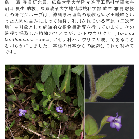
島 一豪 客員研究員、広島大学大学院先進理工系科学研究科
駒田 夏生 助教、東京農業大学地域環境科学部 武生 雅明 教授
らの研究グループは、沖縄県石垣島の放牧地や水田畦畔とい
った人間の営みによって維持、利用されている草原（二次草
地）を対象とした網羅的な植物相調査を行っています。その
過程で採取した植物のひとつがナントウウリクサ（T
orenia
benthamiana
Hance, アゼナ科ハナウリクサ属）であること
を明らかにしました。本種の日本からの記録はこれが初めて
です。