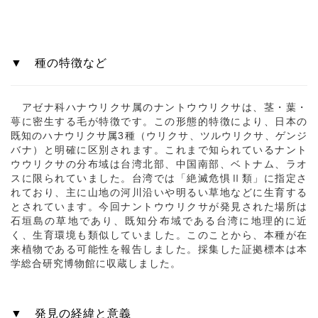
▼ 種の特徴など
アゼナ科ハナウリクサ属のナントウウリクサは、茎・葉・
萼に密生する毛が特徴です。この形態的特徴により、日本の
既知のハナウリクサ属3種（ウリクサ、ツルウリクサ、ゲンジ
バナ）と明確に区別されます。これまで知られているナント
ウウリクサの分布域は台湾北部、中国南部、ベトナム、ラオ
スに限られていました。台湾では「絶滅危惧Ⅱ類」に指定さ
れており、主に山地の河川沿いや明るい草地などに生育する
とされています。今回ナントウウリクサが発見された場所は
石垣島の草地であり、既知分布域である台湾に地理的に近
く、生育環境も類似していました。このことから、本種が在
来植物である可能性を報告しました。採集した証拠標本は本
学総合研究博物館に収蔵しました。
▼ 発見の経緯と意義