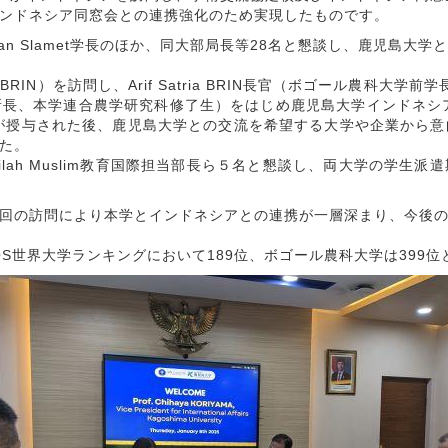
ンドネシア同窓会との連携強化のため実現したものです。
awan Slamet学長のほか、同大部局長等28名と懇談し、鹿児
を訪問し、Arif Satria BRIN長官（ボゴール農科大学前学長、
長、本学連合農学研究科修了生）をはじめ鹿児島大学インドネシ
書が授与された後、鹿児島大学との交流を希望する大学や企業から
た。
ilah Muslim教育国際担当部長ら５名と懇談し、両大学の学生
回の訪問により本学とインドネシアとの連携が一層深まり、今後の
S世界大学ランキングにおいて189位、ボゴール農科大学は399