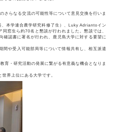
島大学とのさらなる交流の可能性等について意見交換を行いま
本学連合農学研究科修了生）、Luky Adriantoイン
ア同窓生ら約70名と懇談が行われました。懇談では、
意向確認書に署名が行われ、鹿児島大学に対する要望に
派遣期間や受入可能部局等について情報共有し、相互派遣
教育・研究活動の発展に繋がる有意義な機会となりま
位と世界上位にある大学です。