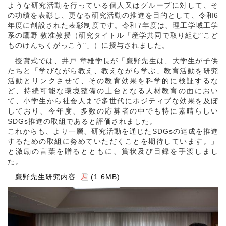
ような研究活動を行っている個人又はグループに対して、そ
の功績を表彰し、更なる研究活動の推進を目的として、令和6
年度に創設された表彰制度です。令和7年度は、理工学域工学
系の鷹野 敦准教授（研究タイトル「産学共同で取り組む"こど
ものけんちくがっこう"」）に授与されました。
授賞式では、井戸 章雄学長が「鷹野先生は、大学生が子供
たちと「学びながら教え、教えながら学ぶ」教育活動を研究
活動とリンクさせて、その教育効果を科学的に検証するな
ど、持続可能な環境整備の土台となる人材教育の面におい
て、小学生から社会人まで多世代にポジティブな効果を及ぼ
しており、今年度、多数の応募者の中でも特に素晴らしい
SDGs推進の取組であると評価されました。
これからも、より一層、研究活動を通じたSDGsの達成を推進
するための取組に努めていただくことを期待しています。」
と激励の言葉を贈るとともに、賞状及び目録を手渡しまし
た。
鷹野先生研究内容
(1.6MB)