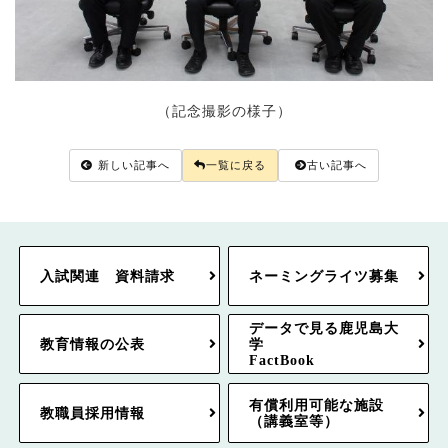
（記念撮影の様子）
新しい記事へ
一覧に戻る
古い記事へ
入試関連 資料請求
ネーミングライツ募集
データで見る鹿児島大
教育情報の公表
学
FactBook
有償利用可能な施設
教職員採用情報
（講義室等）