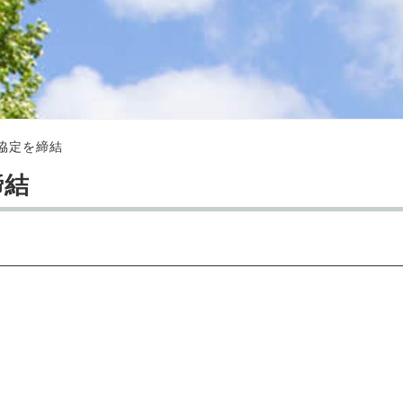
協定を締結
締結