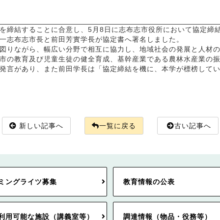
を締結することに合意し、5月8日に志布志市役所において協定締
一志布志市長と前田芳實学長が協定書へ署名しました。
図りながら、幅広い分野で相互に協力し、地域社会の発展と人材の
市の教育及び児童生徒の健全育成、基幹産業である農林水産業の振
発言があり、また前田学長は「協定締結を機に、本学が標榜して
新しい記事へ
一覧に戻る
古い記事へ
ミングライツ募集
教育情報の公表
利用可能な施設（講義室等）
調達情報（物品・役務等）